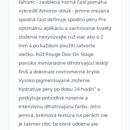
ťahom: - zaoblená horná časť pomáha
vykresliť Amorov oblúk - jemne zrezaná
spodná časť definuje spodnú peru Pre
optimálnu aplikáciu a zachovanie kvality
zloženia nevysúvajte rúž viac ako o 2
mm a po každom použití zatvorte
viečko. Rúž Rouge Dior On Stage
ponúka mimoriadne dlhotrvajúci lesklý
finiš a dokonale rovnomerné krytie.
Vysoko pigmentované zloženie
hydratuje pery po dobu 24 hodín¹ a
poskytuje pohodlné nosenie a
intenzívnu dlhotrvajúcu farbu. Jeho
jemná, krémová textúra na perách nie
je takmer cítiť, farebné odtiene ale