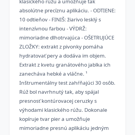
klasického rúžu a umožňuje tak
absolútne precíznu aplikáciu. - ODTIENE:
10 odtieňov - FINIŠ: žiarivo lesklý s
intenzívnou farbou - VÝDRŽ:
mimoriadne dlhotrvajúca - OŠETRUJÚCE
ZLOŽKY: extrakt z pivonky pomáha
hydratovať pery a dodáva im objem.
Extrakt z kvetu granátového jablka ich
zanecháva hebké a vláčne. ¹
Inštrumentálny test zahŕňajúci 30 osôb.
Rúž bol navrhnutý tak, aby spájal
presnosť kontúrovacej ceruzky s
výhodami klasického rúžu. Dokonale
kopíruje tvar pier a umožňuje
mimoriadne presnú aplikáciu jedným