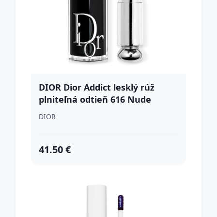
DIOR Dior Addict lesklý rúž
plniteľná odtieň 616 Nude
Mitzah 3.2 g
DIOR
41.50 €