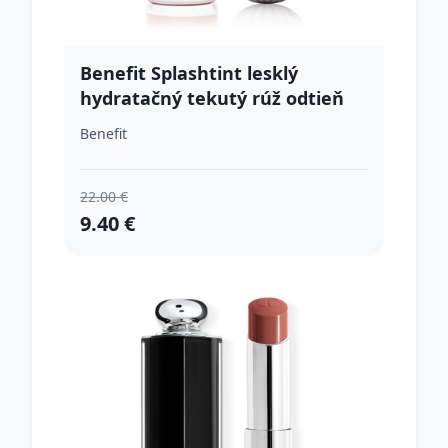
Benefit Splashtint lesklý
hydratačný tekutý rúž odtieň
19 Boardwalk 6 ml
Benefit
22.00 €
9.40 €