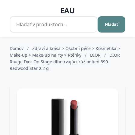
EAU
Hľadať
Domov
/
Zdraví a krása > Osobní péče > Kosmetika >
Make-up > Make-up na rty > Rtěnky
/
DIOR
/
DIOR
Rouge Dior On Stage dlhotrvajúci rúž odtieň 390
Redwood Star 2.2 g