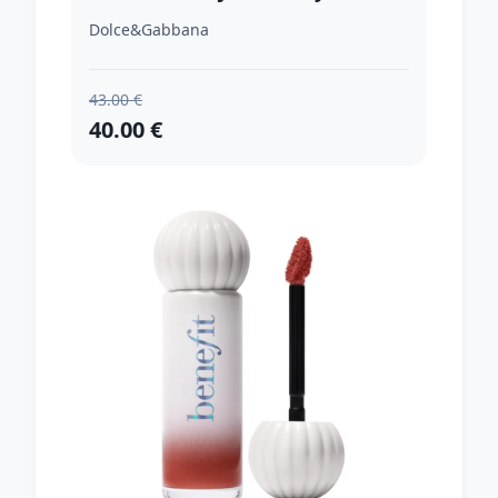
hydratačným účinkom odtieň
Dolce&Gabbana
05 Dreamy Rosewood - Milk Tea
6 ml
43.00 €
40.00 €