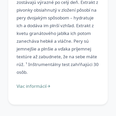
zostávajú výrazné po celý deň. Extrakt z
pivonky obsiahnutý v zložení pôsobí na
pery dvojakým spôsobom – hydratuje
ich a dodáva im plnší vzhľad. Extrakt z
kvetu granátového jablka ich potom
zanecháva hebké a vláčne. Pery sú
jemnejšie a plnšie a vďaka príjemnej
textúre až zabudnete, že na sebe máte
rúž. ¹ Inštrumentálny test zahŕňajúci 30