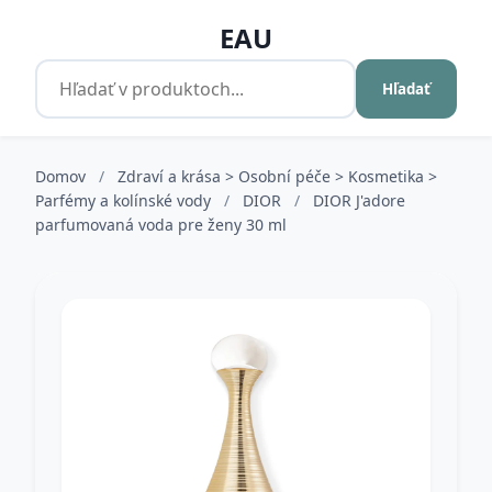
EAU
Hľadať
Domov
/
Zdraví a krása > Osobní péče > Kosmetika >
Parfémy a kolínské vody
/
DIOR
/
DIOR J'adore
parfumovaná voda pre ženy 30 ml