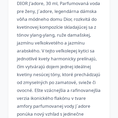
DIOR J'adore, 30 ml, Parfumovaná voda
pre ženy, J´adore, legendárna dámska
vôňa módneho domu Dior, rozkvitá do
kvetinovej kompozície skladajúcej sa z
tónov ylang-ylang, ruže damašskej,
jazmínu veľkokvetého a jazmínu
arabského. V tejto veľkolepej kytici sa
jednotlivé kvety harmonicky prelínajú,
čím vytvárajú dojem jednej ideálnej
kvetiny nesúcej tóny, ktoré prechádzajú
od zmyselných po zamatové, svieže či
ovocné. Ešte vzácnejšia a rafinovanejšia
verzia ikonického flakónu v tvare
amfory parfumovanej vody J´adore
ponúka nový vzhľad s jedinečne