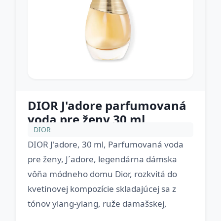
DIOR J'adore parfumovaná
voda pre ženy 30 ml
DIOR
DIOR J'adore, 30 ml, Parfumovaná voda
pre ženy, J´adore, legendárna dámska
vôňa módneho domu Dior, rozkvitá do
kvetinovej kompozície skladajúcej sa z
tónov ylang-ylang, ruže damašskej,