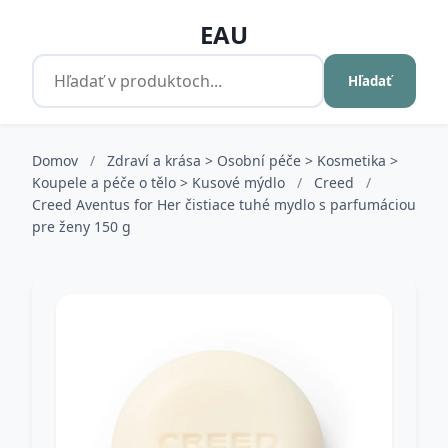
EAU
Hľadať
Domov
/
Zdraví a krása > Osobní péče > Kosmetika >
Koupele a péče o tělo > Kusové mýdlo
/
Creed
/
Creed Aventus for Her čistiace tuhé mydlo s parfumáciou
pre ženy 150 g