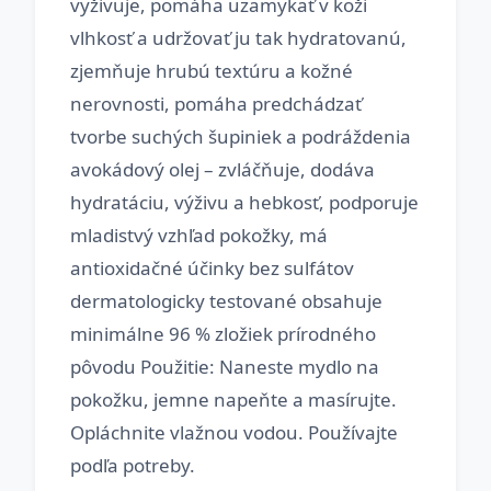
vyživuje, pomáha uzamykať v koži
vlhkosť a udržovať ju tak hydratovanú,
zjemňuje hrubú textúru a kožné
nerovnosti, pomáha predchádzať
tvorbe suchých šupiniek a podráždenia
avokádový olej – zvláčňuje, dodáva
hydratáciu, výživu a hebkosť, podporuje
mladistvý vzhľad pokožky, má
antioxidačné účinky bez sulfátov
dermatologicky testované obsahuje
minimálne 96 % zložiek prírodného
pôvodu Použitie: Naneste mydlo na
pokožku, jemne napeňte a masírujte.
Opláchnite vlažnou vodou. Používajte