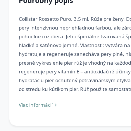
Podrobný popis
Collistar Rossetto Puro, 3.5 ml, Rúže pre ženy, D
pery intenzívnou nepriehľadnou farbou, ale zár
pohodlne rozotiera. Jeho špeciálne tvarovaná šp
hladké a saténovo jemné. Vlastnosti: vytvára na 
hydratuje a regeneruje zanecháva pery plné, hl
presné vykreslenie pier rúž je vhodný na každod
regeneruje pery vitamín E – antioxidačné účinky
hydratáciu pier ochutený potravinárskym etylva