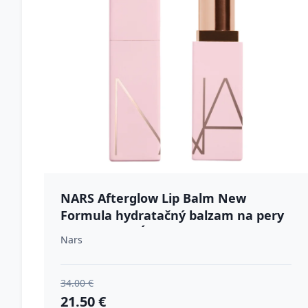
NARS Afterglow Lip Balm New
Formula hydratačný balzam na pery
odtieň ARAGÓN 3 g
Nars
34.00 €
21.50 €