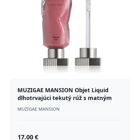
MUZIGAE MANSION Objet Liquid
dlhotrvajúci tekutý rúž s matným
efektom odtieň 031 Sakura 6 ml
MUZIGAE MANSION
17.00 €