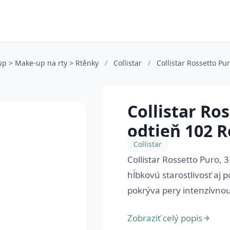
up > Make-up na rty > Rtěnky
/
Collistar
/
Collistar Rossetto Pu
Collistar Ro
odtieň 102 R
Collistar
Collistar Rossetto Puro, 
hĺbkovú starostlivosť aj p
pokrýva pery intenzívnou
Zobraziť celý popis