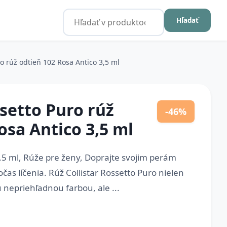
Hľadať
ro rúž odtieň 102 Rosa Antico 3,5 ml
ssetto Puro rúž
-46%
osa Antico 3,5 ml
3.5 ml, Rúže pre ženy, Doprajte svojim perám
očas líčenia. Rúž Collistar Rossetto Puro nielen
 nepriehľadnou farbou, ale ...