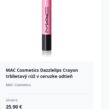
MAC Cosmetics Dazzlelips Crayon
trblietavý rúž v ceruzke odtieň
Spaced Out 1.5 g
MAC Cosmetics
29.00 €
25.90 €