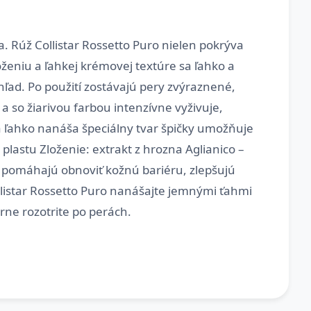
ia. Rúž Collistar Rossetto Puro nielen pokrýva
ženiu a ľahkej krémovej textúre sa ľahko a
hľad. Po použití zostávajú pery zvýraznené,
a so žiarivou farbou intenzívne vyživuje,
a ľahko nanáša špeciálny tvar špičky umožňuje
lastu Zloženie: extrakt z hrozna Aglianico –
, pomáhajú obnoviť kožnú bariéru, zlepšujú
llistar Rossetto Puro nanášajte jemnými ťahmi