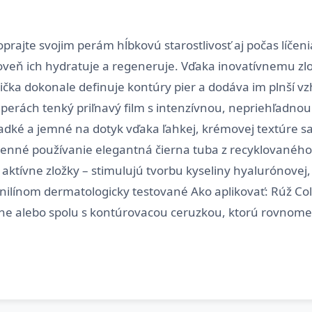
oprajte svojim perám hĺbkovú starostlivosť aj počas líčen
oveň ich hydratuje a regeneruje. Vďaka inovatívnemu zlo
ička dokonale definuje kontúry pier a dodáva im plnší vz
perách tenký priľnavý film s intenzívnou, nepriehľadnou 
adké a jemné na dotyk vďaka ľahkej, krémovej textúre s
enné používanie elegantná čierna tuba z recyklovaného p
 aktívne zložky – stimulujú tvorbu kyseliny hyalurónovej
nilínom dermatologicky testované Ako aplikovať: Rúž Co