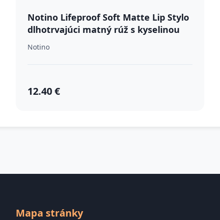
Notino Lifeproof Soft Matte Lip Stylo
dlhotrvajúci matný rúž s kyselinou
hyalurónovou 140 Cozy 2 g
Notino
12.40 €
Mapa stránky