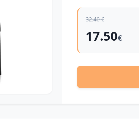
32.40 €
17.50
€