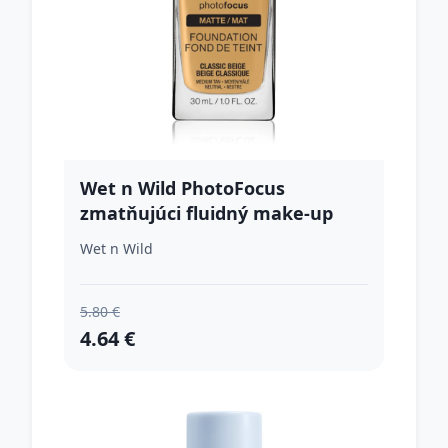
Wet n Wild PhotoFocus
zmatňujúci fluidný make-up
odtieň Classic Beige 30 ml
Wet n Wild
5.80 €
4.64 €