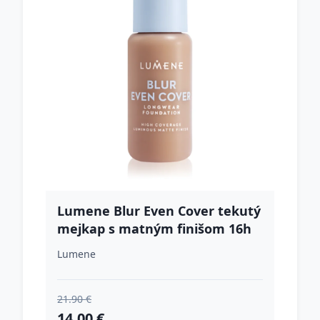
Lumene Blur Even Cover tekutý
mejkap s matným finišom 16h
odtieň 5 30 ml
Lumene
21.90 €
14.00 €