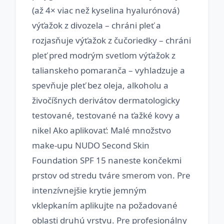
(až 4× viac než kyselina hyalurónová)
výťažok z divozela – chráni pleť a
rozjasňuje výťažok z čučoriedky – chráni
pleť pred modrým svetlom výťažok z
talianskeho pomaranča – vyhladzuje a
spevňuje pleť bez oleja, alkoholu a
živočíšnych derivátov dermatologicky
testované, testované na ťažké kovy a
nikel Ako aplikovať: Malé množstvo
make-upu NUDO Second Skin
Foundation SPF 15 naneste končekmi
prstov od stredu tváre smerom von. Pre
intenzívnejšie krytie jemným
vklepkaním aplikujte na požadované
oblasti druhú vrstvu. Pre profesionálny