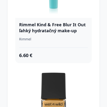
Rimmel Kind & Free Blur It Out
ľahký hydratačný make-up
odtieň 250 Sun Beige 30 ml
Rimmel
6.60 €