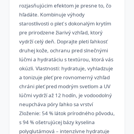
rozjasňujúcim efektom je presne to, čo
hľadáte. Kombinuje výhody
starostlivosti o pleť s dokonalým krytím
pre prirodzene žiarivý vzhľad, ktorý
vydrží celý deň. Doprajte pleti ľahkosť
druhej kože, ochranu pred slnečnými
lúčmi a hydratáciu s textúrou, ktorá vás
okúzli. Vlastnosti: hydratuje, vyhladzuje
a tonizuje pleť pre rovnomerný vzhľad
chráni pleť pred modrým svetlom a UV
lúčmi vydrží až 12 hodín, je vodoodolný
neupcháva póry ľahko sa vrství
Zloženie: 54 % látok prírodného pôvodu,
s 94 % ošetrujúcej bázy kyselina
polyglutámová – intenzívne hydratuje