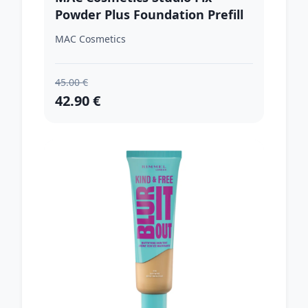
Powder Plus Foundation Prefill
zmatňujúci púdrový make-up
MAC Cosmetics
odtieň NC17 12 g
45.00 €
42.90 €