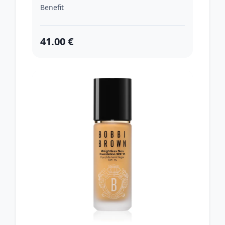
make-up s niacínamidom
Benefit
odtieň 2N Mighty 30 ml
41.00 €