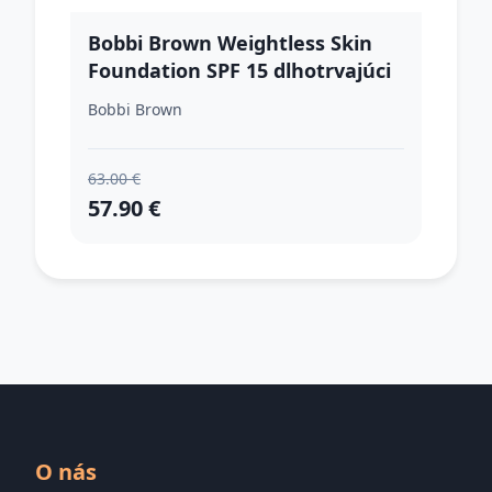
Bobbi Brown Weightless Skin
Foundation SPF 15 dlhotrvajúci
make-up s hydratačným
Bobbi Brown
účinkom odtieň Golden Honey
30 ml
63.00 €
57.90 €
O nás