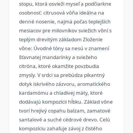
stopu, ktorá osvieži myseľ a podčiarkne
osobnosť. citrusová vôňa ideálna na
denné nosenie, najmä počas teplejších
mesiacov pre milovníkov sviežich vôní s
teplým drevitým základom Zloženie
vône: Úvodné tóny sa nesú v znamení
šťavnatej mandarínky a sviežeho
citróna, ktoré okamžite povzbudia
zmysly. V srdci sa prebúdza pikantný
dotyk iskrivého zázvoru, aromatického
kardamómu a chladivej mäty, ktoré
dodávajú kompozícii hĺbku. Základ vône
tvorí hrejivý copahu balzam, zamatové
santalové a suché cédrové drevo. Celú
kompozíciu zahaľuje závoj z čistého