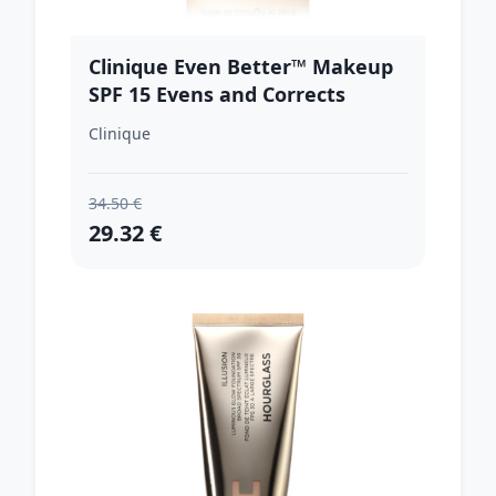
Clinique Even Better™ Makeup
SPF 15 Evens and Corrects
korekčný make-up SPF 15
Clinique
odtieň WN 12 Meringue 30 ml
34.50 €
29.32 €