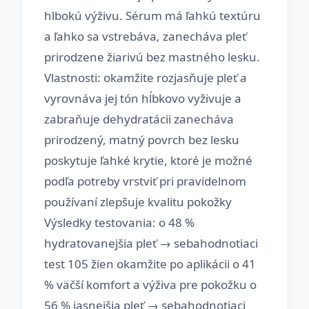
hlbokú výživu. Sérum má ľahkú textúru
a ľahko sa vstrebáva, zanecháva pleť
prirodzene žiarivú bez mastného lesku.
Vlastnosti: okamžite rozjasňuje pleť a
vyrovnáva jej tón hĺbkovo vyživuje a
zabraňuje dehydratácii zanecháva
prirodzený, matný povrch bez lesku
poskytuje ľahké krytie, ktoré je možné
podľa potreby vrstviť pri pravidelnom
používaní zlepšuje kvalitu pokožky
Výsledky testovania: o 48 %
hydratovanejšia pleť → sebahodnotiaci
test 105 žien okamžite po aplikácii o 41
% väčší komfort a výživa pre pokožku o
56 % jasnejšia pleť → sebahodnotiaci