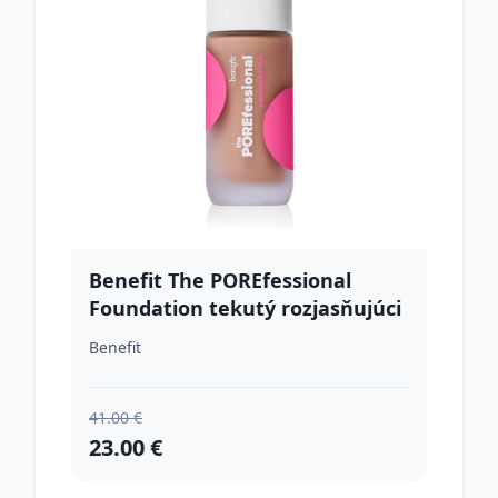
Benefit The POREfessional
Foundation tekutý rozjasňujúci
make-up s niacínamidom
Benefit
odtieň 14C Phenomenal 30 ml
41.00 €
23.00 €