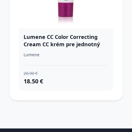
Lumene CC Color Correcting
Cream CC krém pre jednotný
tón pleti SPF 20 odtieň 5.5 (Cool)
Lumene
30 ml
20.90 €
18.50 €