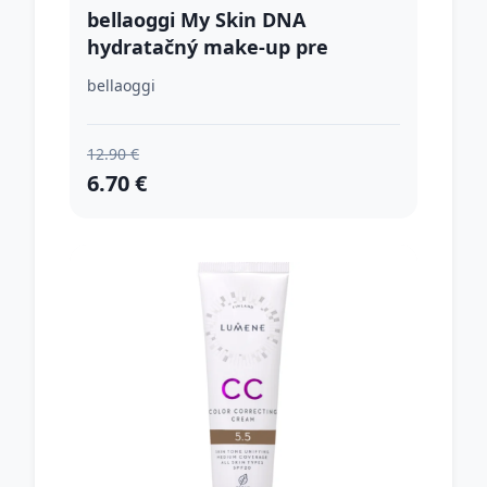
bellaoggi My Skin DNA
hydratačný make-up pre
dokonalú pleť odtieň Cookie 34
bellaoggi
ml
12.90 €
6.70 €