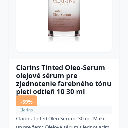
Clarins Tinted Oleo-Serum
olejové sérum pre
zjednotenie farebného tónu
pleti odtieň 10 30 ml
-59%
Clarins
Clarins Tinted Oleo-Serum, 30 ml, Make-
up pre ženy, Olejové sérum s jednotiacim