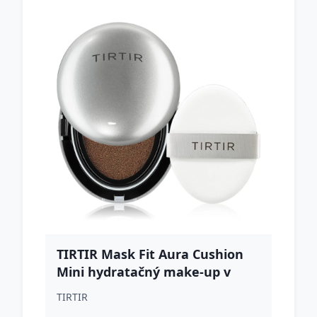
TIRTIR Mask Fit Aura Cushion
Mini hydratačný make-up v
hubke pre rozjasnenie pleti
TIRTIR
odtieň 51N Fudge 4.5 g