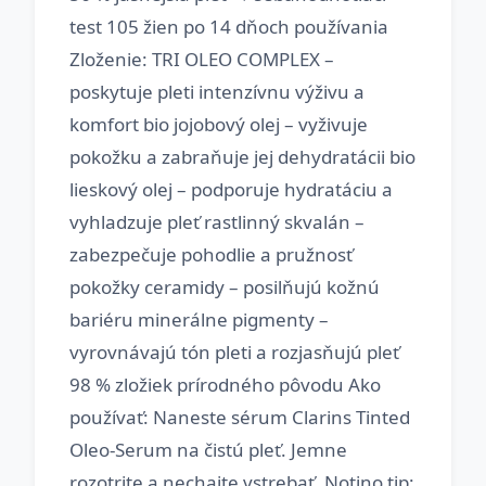
test 105 žien po 14 dňoch používania
Zloženie: TRI OLEO COMPLEX –
poskytuje pleti intenzívnu výživu a
komfort bio jojobový olej – vyživuje
pokožku a zabraňuje jej dehydratácii bio
lieskový olej – podporuje hydratáciu a
vyhladzuje pleť rastlinný skvalán –
zabezpečuje pohodlie a pružnosť
pokožky ceramidy – posilňujú kožnú
bariéru minerálne pigmenty –
vyrovnávajú tón pleti a rozjasňujú pleť
98 % zložiek prírodného pôvodu Ako
používať: Naneste sérum Clarins Tinted
Oleo-Serum na čistú pleť. Jemne
rozotrite a nechajte vstrebať. Notino tip: