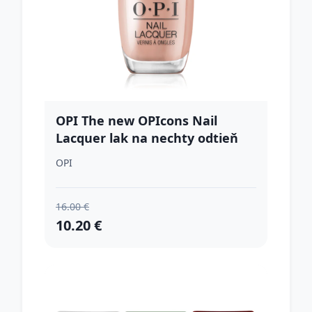
OPI The new OPIcons Nail
Lacquer lak na nechty odtieň
Put it in Airplane Mode 15 ml
OPI
16.00 €
10.20 €