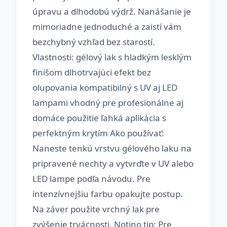
úpravu a dlhodobú výdrž. Nanášanie je
mimoriadne jednoduché a zaistí vám
bezchybný vzhľad bez starostí.
Vlastnosti: gélový lak s hladkým lesklým
finišom dlhotrvajúci efekt bez
olupovania kompatibilný s UV aj LED
lampami vhodný pre profesionálne aj
domáce použitie ľahká aplikácia s
perfektným krytím Ako používať:
Naneste tenkú vrstvu gélového laku na
pripravené nechty a vytvrďte v UV alebo
LED lampe podľa návodu. Pre
intenzívnejšiu farbu opakujte postup.
Na záver použite vrchný lak pre
zvýšenie trvácnosti. Notino tip: Pre