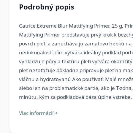
Podrobný popis
Catrice Extreme Blur Mattifying Primer, 25 g, 
Mattifying Primer predstavuje prvý krok k bezc
povrch pleti a zanecháva ju zamatovo hebkú na 
nedokonalostí, čím vytvára ideálny podklad pod m
vyhladzuje póry a textúru pleti vytvára okamžit
pleť nezaťažuje dôkladne pripravuje pleť na mak
vláčnu a hydratovanú Ako používať: Malé množstv
alebo len na problematické partie, ako je T-zón