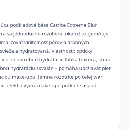
júca podkladová báza Catrice Extreme Blur
úra sa jednoducho rozotiera, okamžite zjemňuje
malizovať viditeľnosť pórov a drobných
svieža a hydratovaná. Vlastnosti: opticky
v pleti potrebnú hydratáciu ľahká textúra, ktorá
rebnú hydratáciu skvalán – pomáha udržiavať pleť
ciou make-upu. Jemne rozotrite po celej tvári
júci efekt a výdrž make-upu počkajte aspoň