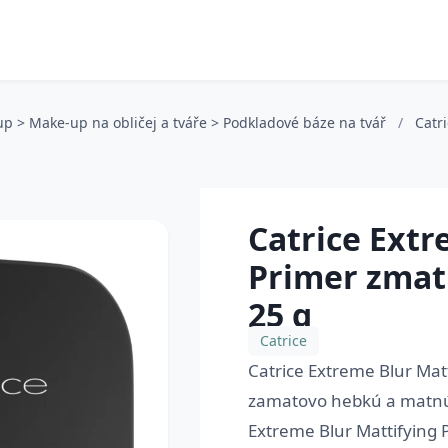
up > Make-up na obličej a tváře > Podkladové báze na tvář
/
Catr
Catrice Extr
Primer zmat
25 g
Catrice
Catrice Extreme Blur Matt
zamatovo hebkú a matnú 
Extreme Blur Mattifying 