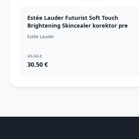
Estée Lauder Futurist Soft Touch
Brightening Skincealer korektor pre
rozjasnenie pleti odtieň 2N 6 ml
Estée Lauder
39.50 €
30.50 €