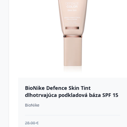
BioNike Defence Skin Tint
dlhotrvajúca podkladová báza SPF 15
odtieň 701 - LIAT 30 ml
BioNike
28.00 €