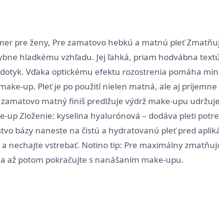
Primer pre ženy, Pre zamatovo hebkú a matnú pleť Zmatňu
hybne hladkému vzhľadu. Jej ľahká, priam hodvábna text
dotyk. Vďaka optickému efektu rozostrenia pomáha mini
ake-up. Pleť je po použití nielen matná, ale aj príjemne 
ý zamatovo matný finiš predlžuje výdrž make-upu udržuje 
e-up Zloženie: kyselina hyalurónová – dodáva pleti pot
o bázy naneste na čistú a hydratovanú pleť pred apliká
a, a nechajte vstrebať. Notino tip: Pre maximálny zmatňu