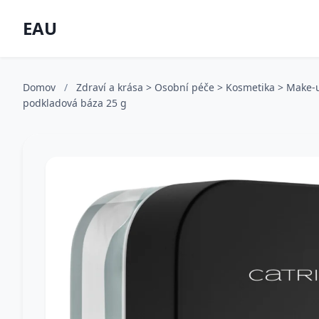
EAU
Domov
/
Zdraví a krása > Osobní péče > Kosmetika > Make-
podkladová báza 25 g