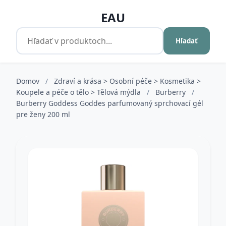
EAU
Hľadať
Domov
/
Zdraví a krása > Osobní péče > Kosmetika >
Koupele a péče o tělo > Tělová mýdla
/
Burberry
/
Burberry Goddess Goddes parfumovaný sprchovací gél
pre ženy 200 ml