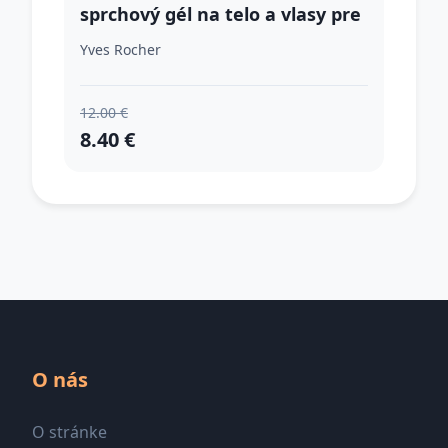
sprchový gél na telo a vlasy pre
mužov 200 ml
Yves Rocher
12.00 €
8.40 €
O nás
O stránke