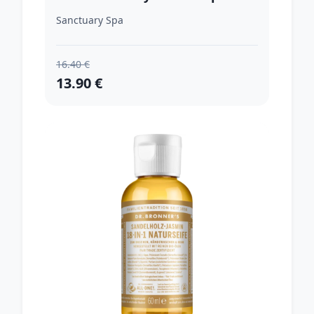
vyživujúcim účinkom 200 ml
Sanctuary Spa
16.40 €
13.90 €