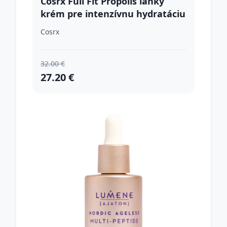
Cosrx Full Fit Propolis ľahký
krém pre intenzívnu hydratáciu
pleti 65 ml
Cosrx
32.00 €
27.20 €