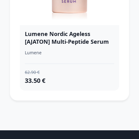
Lumene Nordic Ageless
[AJATON] Multi-Peptide Serum
spevňujúce sérum pre zrelú
Lumene
pleť 30 ml
62.90 €
33.50 €