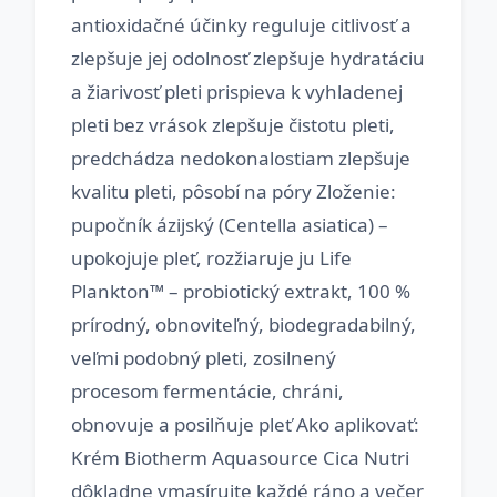
antioxidačné účinky reguluje citlivosť a
zlepšuje jej odolnosť zlepšuje hydratáciu
a žiarivosť pleti prispieva k vyhladenej
pleti bez vrások zlepšuje čistotu pleti,
predchádza nedokonalostiam zlepšuje
kvalitu pleti, pôsobí na póry Zloženie:
pupočník ázijský (Centella asiatica) –
upokojuje pleť, rozžiaruje ju Life
Plankton™ – probiotický extrakt, 100 %
prírodný, obnoviteľný, biodegradabilný,
veľmi podobný pleti, zosilnený
procesom fermentácie, chráni,
obnovuje a posilňuje pleť Ako aplikovať:
Krém Biotherm Aquasource Cica Nutri
dôkladne vmasírujte každé ráno a večer