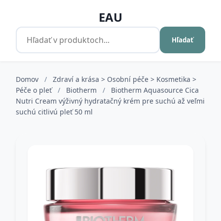
EAU
Hľadať
Domov
/
Zdraví a krása > Osobní péče > Kosmetika >
Péče o pleť
/
Biotherm
/
Biotherm Aquasource Cica
Nutri Cream výživný hydratačný krém pre suchú až veľmi
suchú citlivú pleť 50 ml