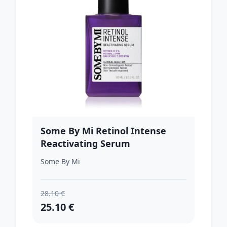
Some By Mi Retinol Intense
Reactivating Serum
protivráskové retinolové sérum
Some By Mi
pre citlivú pleť 30 ml
28.10 €
25.10 €