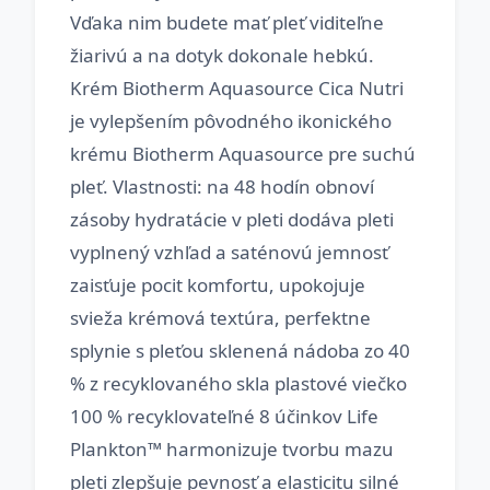
Vďaka nim budete mať pleť viditeľne
žiarivú a na dotyk dokonale hebkú.
Krém Biotherm Aquasource Cica Nutri
je vylepšením pôvodného ikonického
krému Biotherm Aquasource pre suchú
pleť. Vlastnosti: na 48 hodín obnoví
zásoby hydratácie v pleti dodáva pleti
vyplnený vzhľad a saténovú jemnosť
zaisťuje pocit komfortu, upokojuje
svieža krémová textúra, perfektne
splynie s pleťou sklenená nádoba zo 40
% z recyklovaného skla plastové viečko
100 % recyklovateľné 8 účinkov Life
Plankton™ harmonizuje tvorbu mazu
pleti zlepšuje pevnosť a elasticitu silné