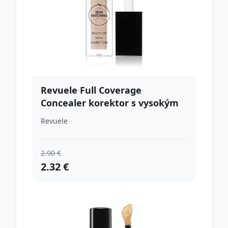
Revuele Full Coverage
Concealer korektor s vysokým
krytím odtieň Neutral Tone 5
Revuele
ml
2.90 €
2.32 €