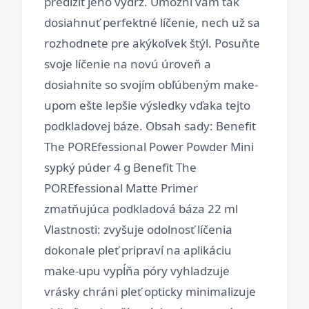
predĺžiť jeho výdrž. Umožní vám tak
dosiahnuť perfektné líčenie, nech už sa
rozhodnete pre akýkoľvek štýl. Posuňte
svoje líčenie na novú úroveň a
dosiahnite so svojím obľúbeným make-
upom ešte lepšie výsledky vďaka tejto
podkladovej báze. Obsah sady: Benefit
The POREfessional Power Powder Mini
sypký púder 4 g Benefit The
POREfessional Matte Primer
zmatňujúca podkladová báza 22 ml
Vlastnosti: zvyšuje odolnosť líčenia
dokonale pleť pripraví na aplikáciu
make-upu vypĺňa póry vyhladzuje
vrásky chráni pleť opticky minimalizuje