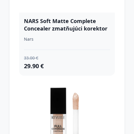
NARS Soft Matte Complete
Concealer zmatňujúci korektor
pre plné krytie odtieň PRALINE
Nars
6.2 g
33.00 €
29.90 €