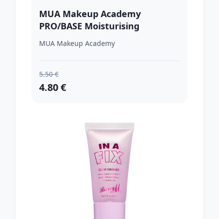
MUA Makeup Academy
PRO/BASE Moisturising
hydratačná podkladová báza
MUA Makeup Academy
pod make-up 30 ml
5.50 €
4.80 €