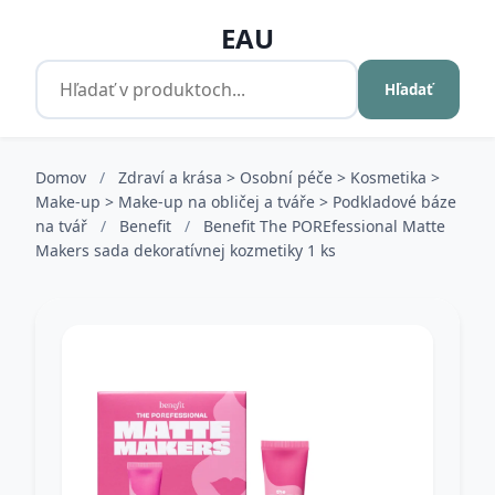
EAU
Hľadať
Domov
/
Zdraví a krása > Osobní péče > Kosmetika >
Make-up > Make-up na obličej a tváře > Podkladové báze
na tvář
/
Benefit
/
Benefit The POREfessional Matte
Makers sada dekoratívnej kozmetiky 1 ks