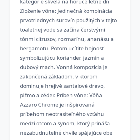
kategórie skvelá na horúce letné dni
Zloženie vône: Jedinečná kombinácia
prvotriednych surovín použitých v tejto
toaletnej vode sa začína čerstvými
tónmi citrusov, rozmarínu, ananásu a
bergamotu. Potom ucítite hojnosť
symbolizujúcu koriander, jazmín a
dubový mach. Vonná kompozícia je
zakončená základom, v ktorom
dominuje hrejivé santalové drevo,
pižmo a céder. Príbeh vône: Vôňa
Azzaro Chrome je inšpirovaná
príbehom neotrasiteľného vzťahu
medzi otcom a synom, ktorý prináša
nezabudnuteľné chvíle spájajúce obe