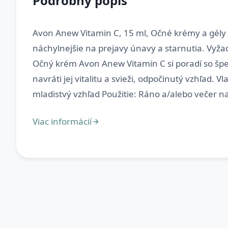
Podrobný popis
Avon Anew Vitamin C, 15 ml, Očné krémy a gély pr
náchylnejšie na prejavy únavy a starnutia. Vyža
Očný krém Avon Anew Vitamin C si poradí so špeci
navráti jej vitalitu a svieži, odpočinutý vzhľad