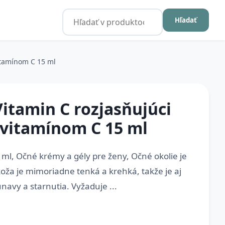
Hľadať
itamínom C 15 ml
itamin C rozjasňujúci
 vitamínom C 15 ml
ml, Očné krémy a gély pre ženy, Očné okolie je
 koža je mimoriadne tenká a krehká, takže je aj
navy a starnutia. Vyžaduje ...