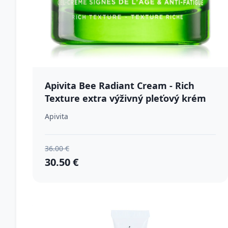
Apivita Bee Radiant Cream - Rich
Texture extra výživný pleťový krém
proti starnutiu a na spevnenie pleti
Apivita
50 ml
36.00 €
30.50 €