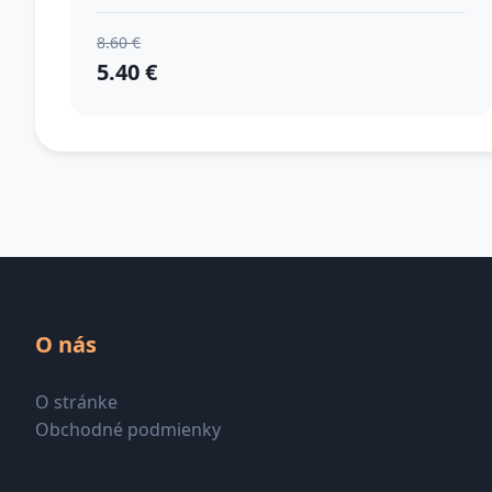
8.60 €
5.40 €
O nás
O stránke
Obchodné podmienky