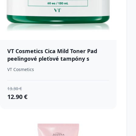
VT Cosmetics Cica Mild Toner Pad
peelingové pleťové tampóny s
upokojujúcim účinkom 60 ks
VT Cosmetics
13.30 €
12.90 €