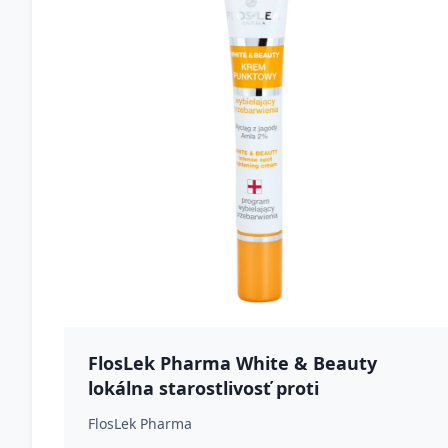
FlosLek Pharma White & Beauty
lokálna starostlivosť proti
pigmentovým škvrnám 20 ml
FlosLek Pharma