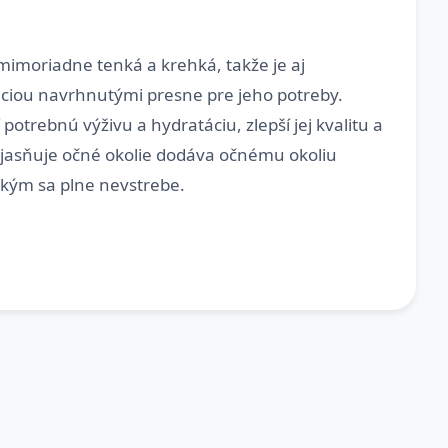
 mimoriadne tenká a krehká, takže je aj
enciou navrhnutými presne pre jeho potreby.
otrebnú výživu a hydratáciu, zlepší jej kvalitu a
rozjasňuje očné okolie dodáva očnému okoliu