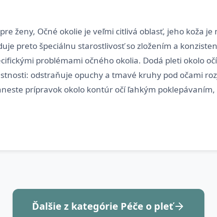
e ženy, Očné okolie je veľmi citlivá oblasť, jeho koža je
duje preto špeciálnu starostlivosť so zložením a konzist
fickými problémami očného okolia. Dodá pleti okolo očí p
. Vlastnosti: odstraňuje opuchy a tmavé kruhy pod očami 
Ďalšie z kategórie Péče o pleť