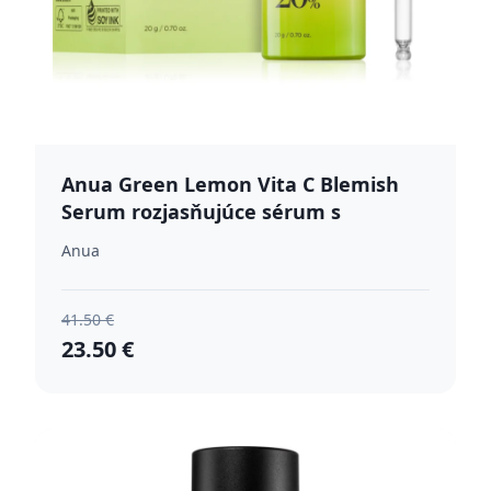
Anua Green Lemon Vita C Blemish
Serum rozjasňujúce sérum s
vitamínom C pre problematickú pleť,
Anua
akné 20 ml
41.50 €
23.50 €