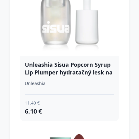
Unleashia Sisua Popcorn Syrup
Lip Plumper hydratačný lesk na
pery odtieň No.100 Unicorn Salt
Unleashia
3.8 g
11.40 €
6.10 €