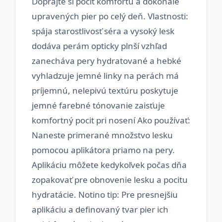
Doprajte si pocit komfortu a dokonale
upravených pier po celý deň. Vlastnosti:
spája starostlivosť séra a vysoký lesk
dodáva perám opticky plnší vzhľad
zanecháva pery hydratované a hebké
vyhladzuje jemné linky na perách má
príjemnú, nelepivú textúru poskytuje
jemné farebné tónovanie zaisťuje
komfortný pocit pri nosení Ako používať:
Naneste primerané množstvo lesku
pomocou aplikátora priamo na pery.
Aplikáciu môžete kedykoľvek počas dňa
zopakovať pre obnovenie lesku a pocitu
hydratácie. Notino tip: Pre presnejšiu
aplikáciu a definovaný tvar pier ich