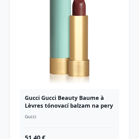
Gucci Gucci Beauty Baume à
Lèvres tónovací balzam na pery
odtieň 05 Ester Rosewood 3.5 g
Gucci
51.40 €