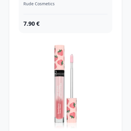
pery odtieň Juicy Peach 7.5 g
Rude Cosmetics
7.90 €