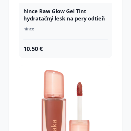
hince Raw Glow Gel Tint
hydratačný lesk na pery odtieň
011 Chai 4 ml
hince
10.50 €