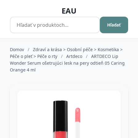
EAU
Hľadať
Domov
/
Zdraví a krása > Osobní péče > Kosmetika >
Péče o pleť > Péče o rty
/
Artdeco
/
ARTDECO Lip
Wonder Serum ošetrujúci lesk na pery odtieň 05 Caring
Orange 4 ml