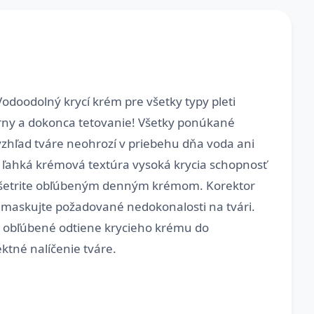
odoodolný krycí krém pre všetky typy pleti
rny a dokonca tetovanie! Všetky ponúkané
 vzhľad tváre neohrozí v priebehu dňa voda ani
e ľahká krémová textúra vysoká krycia schopnosť
 ošetrite obľúbeným denným krémom. Korektor
amaskujte požadované nedokonalosti na tvári.
te obľúbené odtiene krycieho krému do