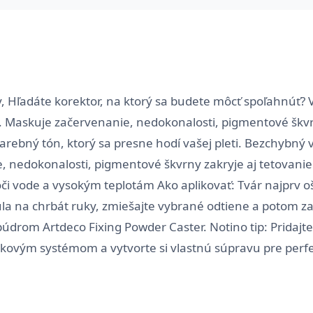
Hľadáte korektor, na ktorý sa budete môcť spoľahnúť? V
 Maskuje začervenanie, nedokonalosti, pigmentové škv
farebný tón, ktorý sa presne hodí vašej pleti. Bezchybný
e, nedokonalosti, pigmentové škvrny zakryje aj tetovani
či vode a vysokým teplotám Ako aplikovať: Tvár najprv
la na chrbát ruky, zmiešajte vybrané odtiene a potom z
 púdrom Artdeco Fixing Powder Caster. Notino tip: Pridaj