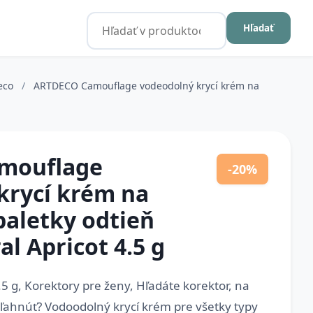
Hľadať
eco
/
ARTDECO Camouflage vodeodolný krycí krém na
mouflage
-20%
krycí krém na
paletky odtieň
al Apricot 4.5 g
g, Korektory pre ženy, Hľadáte korektor, na
ľahnúť? Vodoodolný krycí krém pre všetky typy