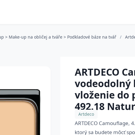
up > Make-up na obličej a tváře > Podkladové báze na tvář
/
Artd
ARTDECO Ca
vodeodolný 
vloženie do 
492.18 Natur
Artdeco
ARTDECO Camouflage, 4.5 
ktorý sa budete môcť spo