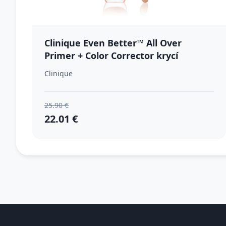
Clinique Even Better™ All Over
Primer + Color Corrector krycí
korektor odtieň Peach 6 ml
Clinique
25.90 €
22.01 €