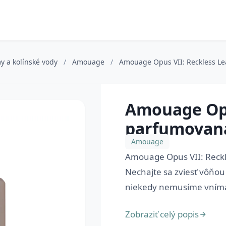
y a kolínské vody
/
Amouage
/
Amouage Opus VII: Reckless Le
Amouage Opu
parfumovaná
Amouage
Amouage Opus VII: Reckl
Nechajte sa zviesť vôňou
niekedy nemusíme vnímať
Zobraziť celý popis