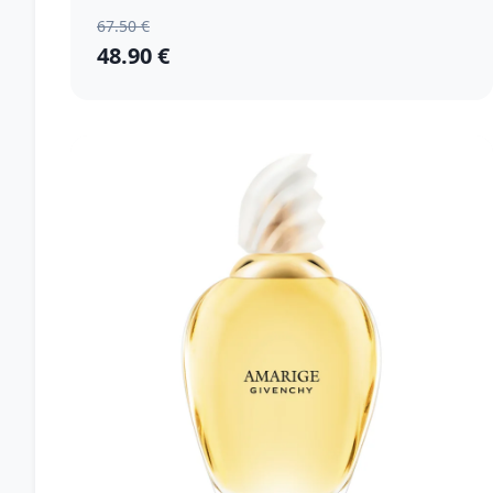
67.50 €
48.90 €