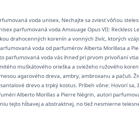
rfumovaná voda unisex, Nechajte sa zviesť vôňou steles
nisex parfumovaná voda Amouage Opus VII: Reckless Le
dkou drahocenných korenín a vonných živíc, ktorých vz
parfumovaná voda od parfumérov Alberta Morillasa a Pie
to parfumovaná voda vás ihneď pri prvom privoňaní vti
itého muškátového orieška a sviežeho ružového korenia.
esou agarového dreva, ambry, ambroxanu a pačuli. Živ
ntalové drevo a trpký kostus. Príbeh vône: Hovorí sa, ž
fuméri Alberto Morillas a Pierre Négrin, autori parfumo
eniu tejto hĺbavej a abstraktnej, no tiež nesmierne telesn