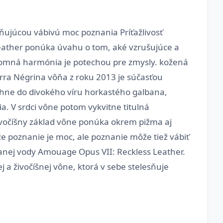
ňujúcou vábivú moc poznania Príťažlivosť
ather ponúka úvahu o tom, aké vzrušujúce a
ájomná harmónia je potechou pre zmysly. kožená
rra Négrina vôňa z roku 2013 je súčasťou
ahne do divokého víru horkastého galbana,
 V srdci vône potom vykvitne titulná
očíšny základ vône ponúka okrem pižma aj
e poznanie je moc, ale poznanie môže tiež vábiť
vanej vody Amouage Opus VII: Reckless Leather.
ej a živočíšnej vône, ktorá v sebe stelesňuje