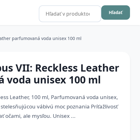
Hľadať
ather parfumovaná voda unisex 100 ml
s VII: Reckless Leather
 voda unisex 100 ml
ess Leather, 100 ml, Parfumovaná voda unisex,
 stelesňujúcou vábivú moc poznania Príťažlivosť
 očami, ale mysľou. Unisex ...