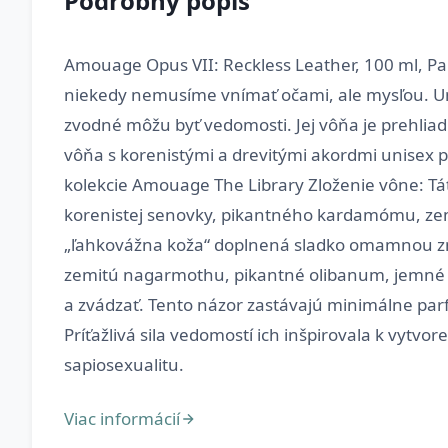
Podrobný popis
Amouage Opus VII: Reckless Leather, 100 ml, Pa
niekedy nemusíme vnímať očami, ale mysľou. U
zvodné môžu byť vedomosti. Jej vôňa je prehlia
vôňa s korenistými a drevitými akordmi unisex 
kolekcie Amouage The Library Zloženie vône: Tá
korenistej senovky, pikantného kardamómu, zem
„ľahkovážna koža“ doplnená sladko omamnou zm
zemitú nagarmothu, pikantné olibanum, jemné sa
a zvádzať. Tento názor zastávajú minimálne par
Príťažlivá sila vedomostí ich inšpirovala k vytvor