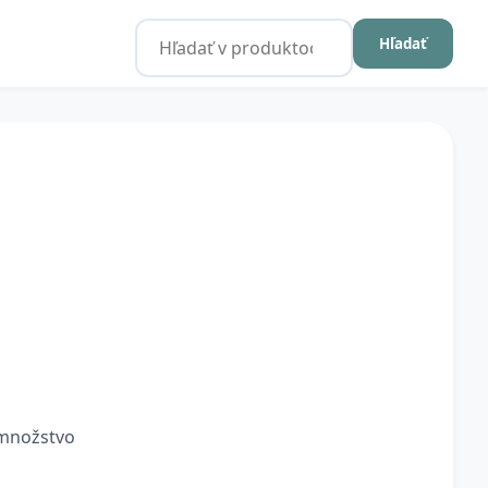
Hľadať
 množstvo