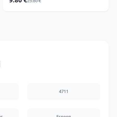
23.80 €
i
4711
és
Espeon