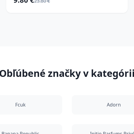
23.80 €
Obľúbené značky v kategóri
Fcuk
Adorn
Banana Republic
Initio Parfums Priv