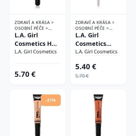
ZDRAVÍ A KRÁSA >
ZDRAVÍ A KRÁSA >
OSOBNÍ PÉČE >
OSOBNÍ PÉČE >
KOSMETIKA > MAKE-
L.A. Girl
KOSMETIKA > MAKE-
L.A. Girl
UP > MAKE-UP NA
UP > OČNÍ MAKE-UP
Cosmetics HD
Cosmetics
OBLIČEJ A TVÁŘE >
> OČNÍ LINKY
Pro. Conceal
Shockwave
PODKLADOVÉ BÁZE
L.A. Girl Cosmetics
L.A. Girl Cosmetics
NA TVÁŘ
tekutý
gélové očné
5.40 €
korektor
linky odtieň
5.70 €
5.70 €
odtieň Cool
Snowflake 1.2
Tan 8 g
g
-21%