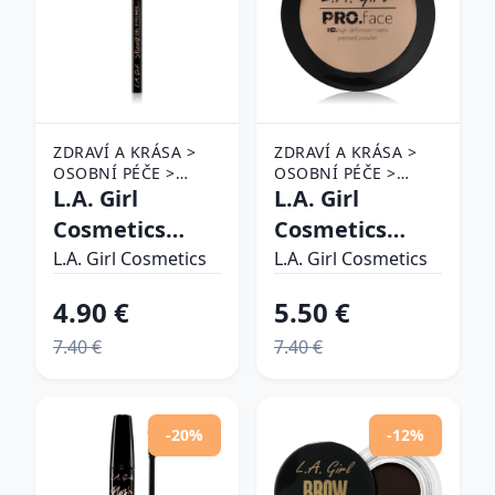
ZDRAVÍ A KRÁSA >
ZDRAVÍ A KRÁSA >
OSOBNÍ PÉČE >
OSOBNÍ PÉČE >
KOSMETIKA > MAKE-
L.A. Girl
KOSMETIKA > MAKE-
L.A. Girl
UP > OČNÍ MAKE-UP
UP > MAKE-UP NA
Cosmetics
Cosmetics
> OČNÍ LINKY
OBLIČEJ A TVÁŘE >
Skinny gélové
PRO. Face HD
L.A. Girl Cosmetics
PUDRY
L.A. Girl Cosmetics
očné linky
kompaktný
4.90 €
5.50 €
odtieň Silky
púder s
7.40 €
7.40 €
Black 0.1 g
matným
efektom
odtieň Classic
-20%
-12%
Ivory 7 g