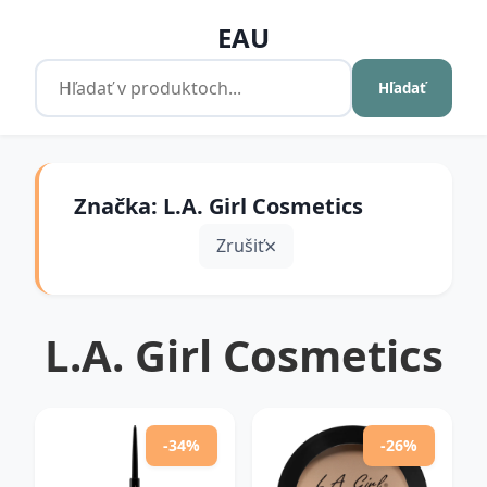
EAU
Hľadať
Značka: L.A. Girl Cosmetics
Zrušiť
L.A. Girl Cosmetics
-34%
-26%