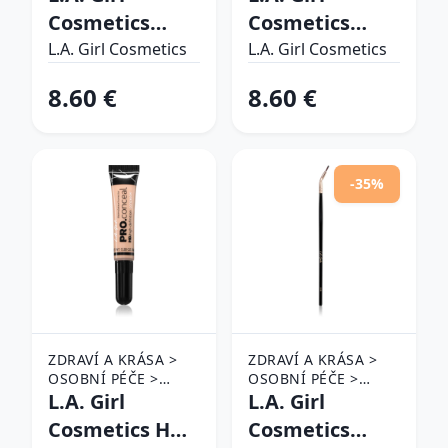
UP > OČNÍ MAKE-UP
UP > OČNÍ MAKE-UP
Cosmetics
Cosmetics
> OČNÍ STÍNY
> OČNÍ STÍNY
Shade Shifter
Shade Shifter
L.A. Girl Cosmetics
L.A. Girl Cosmetics
tekuté očné
tekuté očné
8.60 €
8.60 €
tiene odtieň
tiene odtieň
Matrix 1.5 ml
Tinsel 1.5 ml
-35%
ZDRAVÍ A KRÁSA >
ZDRAVÍ A KRÁSA >
OSOBNÍ PÉČE >
OSOBNÍ PÉČE >
KOSMETIKA > MAKE-
L.A. Girl
KOSMETIKA > MAKE-
L.A. Girl
UP > MAKE-UP NA
UP > OČNÍ MAKE-UP
Cosmetics HD
Cosmetics
OBLIČEJ A TVÁŘE >
> OČNÍ LINKY