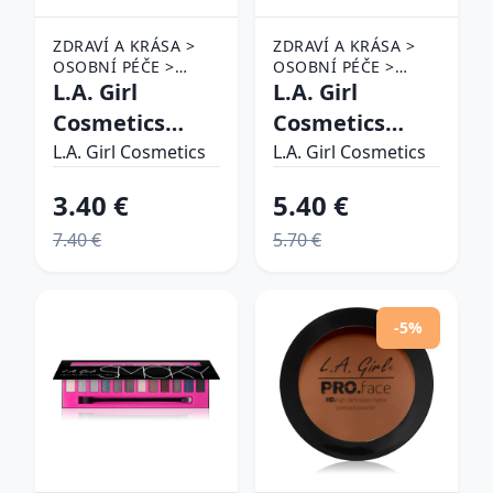
ZDRAVÍ A KRÁSA >
ZDRAVÍ A KRÁSA >
OSOBNÍ PÉČE >
OSOBNÍ PÉČE >
KOSMETIKA > MAKE-
L.A. Girl
KOSMETIKA > MAKE-
L.A. Girl
UP > MAKE-UP NA
UP > OČNÍ MAKE-UP
Cosmetics
Cosmetics
OBLIČEJ A TVÁŘE >
> OČNÍ LINKY
PRO. Face HD
Shockwave
PUDRY
L.A. Girl Cosmetics
L.A. Girl Cosmetics
kompaktný
gélové očné
3.40 €
5.40 €
púder s
linky odtieň
7.40 €
5.70 €
matným
Blackout 1.2 g
efektom
odtieň
-5%
Porcelain 7 g