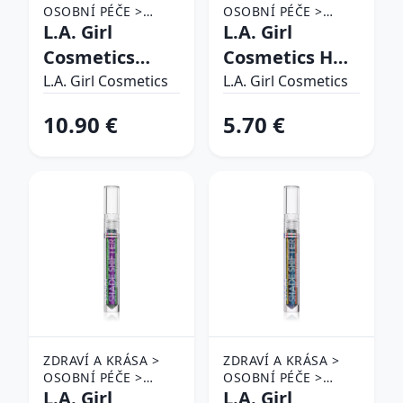
OSOBNÍ PÉČE >
OSOBNÍ PÉČE >
KOSMETIKA > MAKE-
L.A. Girl
KOSMETIKA > MAKE-
L.A. Girl
UP
UP > MAKE-UP NA
Cosmetics
Cosmetics HD
OBLIČEJ A TVÁŘE >
PRO. Matte HD
Pro. Conceal
L.A. Girl Cosmetics
PODKLADOVÉ BÁZE
L.A. Girl Cosmetics
NA TVÁŘ
dlhotrvajúci
tekutý
10.90 €
5.70 €
make-up s
korektor
matným
odtieň Tawny 8
efektom
g
odtieň Natural
30 ml
ZDRAVÍ A KRÁSA >
ZDRAVÍ A KRÁSA >
OSOBNÍ PÉČE >
OSOBNÍ PÉČE >
KOSMETIKA > MAKE-
L.A. Girl
KOSMETIKA > MAKE-
L.A. Girl